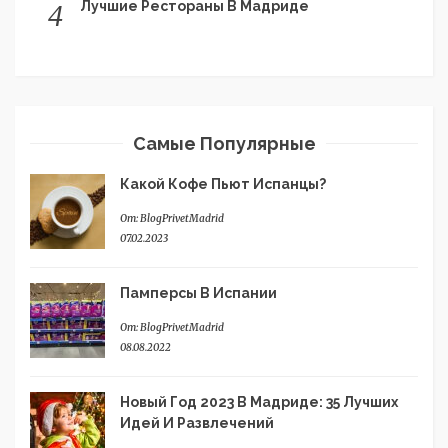
Лучшие Рестораны В Мадриде
4
Самые Популярные
Какой Кофе Пьют Испанцы?
От:
BlogPrivetMadrid
07.02.2023
Памперсы В Испании
От:
BlogPrivetMadrid
08.08.2022
Новый Год 2023 В Мадриде: 35 Лучших
Идей И Развлечений