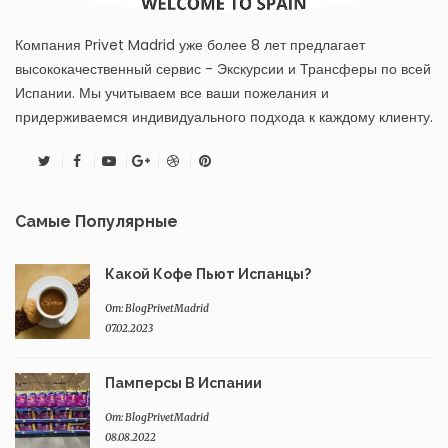
Компания Privet Madrid уже более 8 лет предлагает
высококачественный сервис - Экскурсии и Трансферы по всей
Испании. Мы учитываем все ваши пожелания и
придерживаемся индивидуального подхода к каждому клиенту.
Twitter
Facebook
Youtube
Google+
Dribbble
Pinterest
Самые Популярные
Какой Кофе Пьют Испанцы?
От:
BlogPrivetMadrid
07.02.2023
Памперсы В Испании
От:
BlogPrivetMadrid
08.08.2022