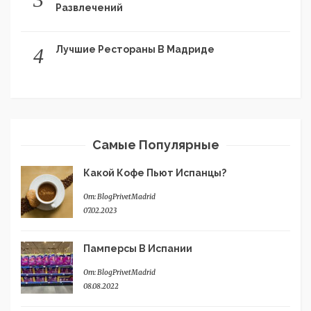
Развлечений
Лучшие Рестораны В Мадриде
4
Самые Популярные
Какой Кофе Пьют Испанцы?
От:
BlogPrivetMadrid
07.02.2023
Памперсы В Испании
От:
BlogPrivetMadrid
08.08.2022