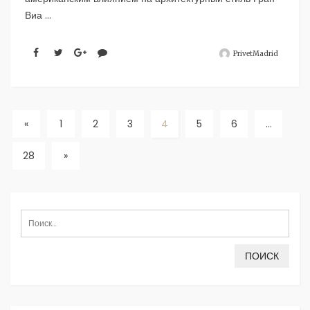
Виа ...
PrivetMadrid
«
1
2
3
4
5
6
…
28
»
Найти: